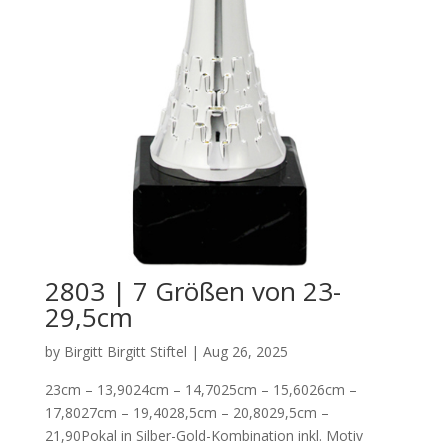
2803 | 7 Größen von 23-
29,5cm
by
Birgitt Birgitt Stiftel
|
Aug 26, 2025
23cm – 13,9024cm – 14,7025cm – 15,6026cm –
17,8027cm – 19,4028,5cm – 20,8029,5cm –
21,90Pokal in Silber-Gold-Kombination inkl. Motiv