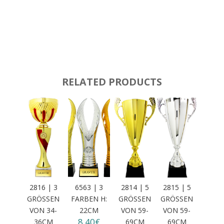
RELATED PRODUCTS
2816 | 3
6563 | 3
2814 | 5
2815 | 5
GRÖSSEN
FARBEN H:
GRÖSSEN V
GRÖSSEN V
VON 34-3
22CM
ON 59-6
ON 59-6
8,40€
6CM
9CM
9CM