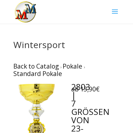
Wintersport
Back to Catalog
Pokale
Standard Pokale
2803
ab 13,90€
|
7
GRÖSSEN
VON 2
3-2