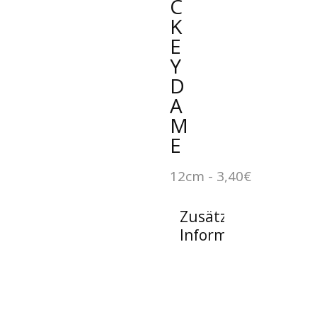
C
K
E
Y
D
A
M
E
12cm - 3,40€
Zusätzliche
Informationen