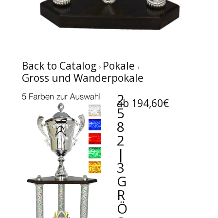
Back to Catalog
Pokale
Gross und Wanderpokale
2
ab 194,60€
5
8
2
|
3
G
R
Ö