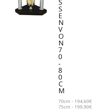
SS
E
N
VO
N
7
0
-
8
0
C
M
70cm - 194,60€
75cm - 199,90€