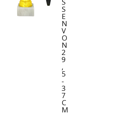
SS
E
N
VO
N
2
9
,
5
-
3
7
C
M