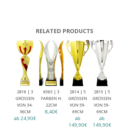
RELATED PRODUCTS
2816 | 3
6563 | 3
2814 | 5
2815 | 5
GRÖSSEN
FARBEN H:
GRÖSSEN V
GRÖSSEN V
VON 34-3
22CM
ON 59-6
ON 59-6
8,40€
6CM
9CM
9CM
ab 24,90€
ab
ab
149,90€
149,90€