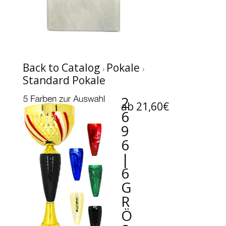
Back to Catalog
Pokale
Standard Pokale
2
ab 21,60€
6
9
6
|
6
G
R
Ö