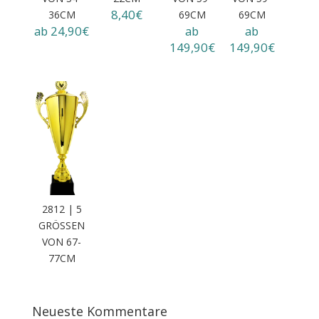
8,40€
6CM
9CM
9CM
ab 24,90€
ab
ab
149,90€
149,90€
2812 | 5
GRÖSSEN V
ON 67-7
7CM
Neueste Kommentare