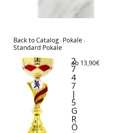
Back to Catalog
Pokale
Standard Pokale
2
ab 13,90€
7
4
7
|
5
G
R
Ö