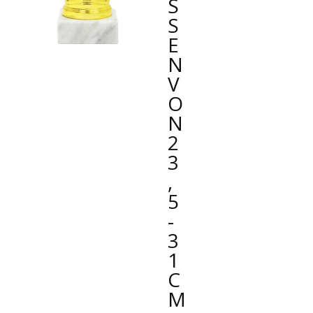
SS
E
N
VO
N
2
3
,
5
-
3
1
C
M