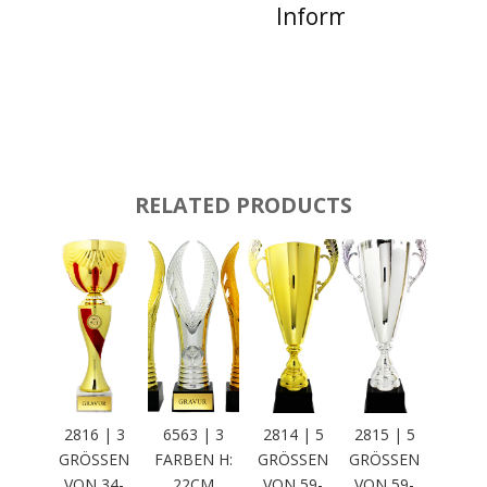
Informationen
RELATED PRODUCTS
2816 | 3
6563 | 3
2814 | 5
2815 | 5
GRÖSSEN
FARBEN H:
GRÖSSEN V
GRÖSSEN V
VON 34-3
22CM
ON 59-6
ON 59-6