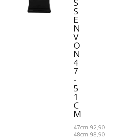
SS
E
N
VO
N
4
7
-
5
1
C
M
47cm 92,90
48cm 98,90