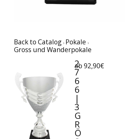
Back to Catalog
Pokale
Gross und Wanderpokale
2
ab 92,90€
7
6
6
|
3
G
R
Ö