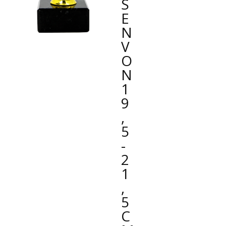
E
N
V
O
N
1
9
,
5
-
2
1
,
5
C
M