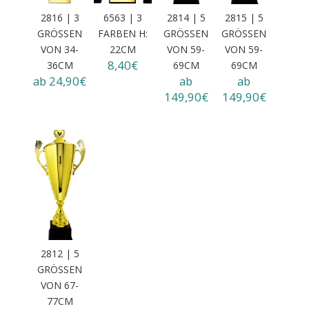
2816 | 3
6563 | 3
2814 | 5
2815 | 5
GRÖSSEN
FARBEN H:
GRÖSSEN V
GRÖSSEN V
VON 34-3
22CM
ON 59-6
ON 59-6
8,40€
6CM
9CM
9CM
ab 24,90€
ab
ab
149,90€
149,90€
2812 | 5
GRÖSSEN V
ON 67-7
7CM