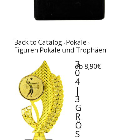
Back to Catalog
Pokale
Figuren Pokale und Trophäen
3
ab 8,90€
0
4
|
3
G
R
Ö
SS