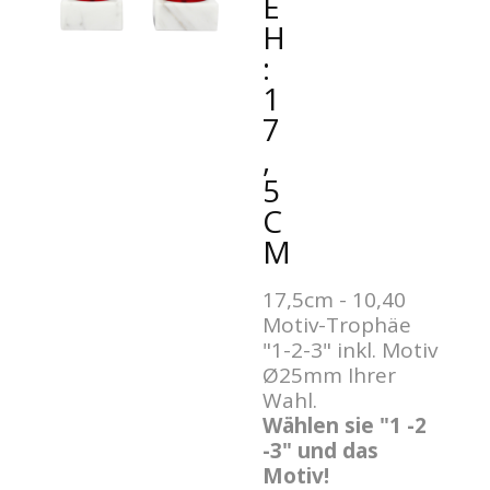
H
:
1
7
,
5
C
M
17,5cm - 10,40
Motiv-Trophäe
"1-2-3" inkl. Motiv
Ø25mm Ihrer
Wahl.
Wählen sie "1 -2
-3" und das
Motiv!