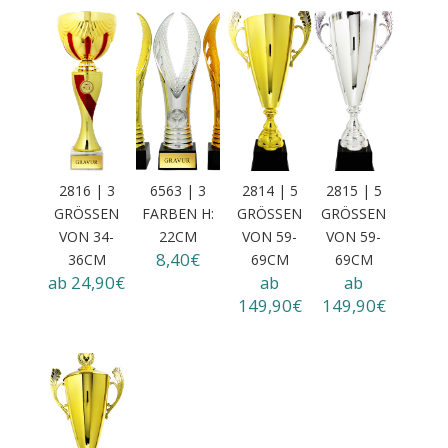
2816 | 3
6563 | 3
2814 | 5
2815 | 5
GRÖSSEN
FARBEN H:
GRÖSSEN V
GRÖSSEN V
VON 34-3
22CM
ON 59-6
ON 59-6
8,40€
6CM
9CM
9CM
ab 24,90€
ab
ab
149,90€
149,90€