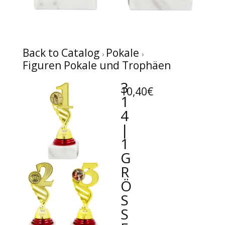
Back to Catalog
Pokale
Figuren Pokale und Trophäen
3
10,40€
1
4
|
1
G
R
Ö
SS
E