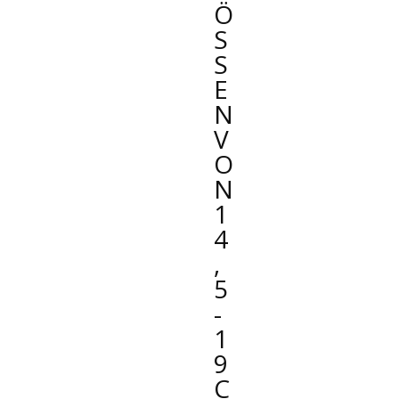
Ö
SS
E
N
V
O
N
1
4
,
5
-
1
9
C
M