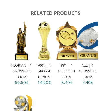
RELATED PRODUCTS
FLORIAN | 1
7001 | 1
881 | 1
A22 | 1
GRÖSSE H: 3
GRÖSSE H
GRÖSSE H: 1
GRÖSSE H: 1
4CM
:15CM
1CM
0CM
66,60€
14,90€
8,40€
7,40€