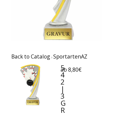
Back to Catalog
SportartenAZ
5
ab 8,80€
4
2
|
3
G
R