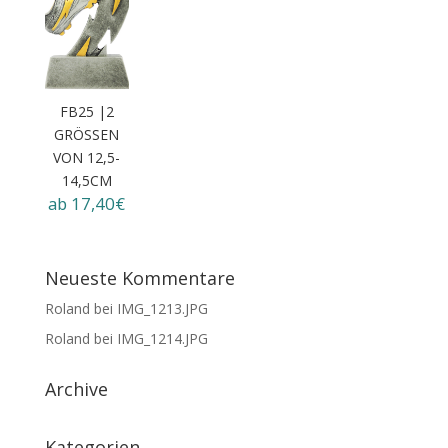
FB25 |2
GRÖSSEN V
ON 12,5-1
4,5CM
ab 17,40€
Neueste Kommentare
Roland
bei
IMG_1213.JPG
Roland
bei
IMG_1214.JPG
Archive
Kategorien