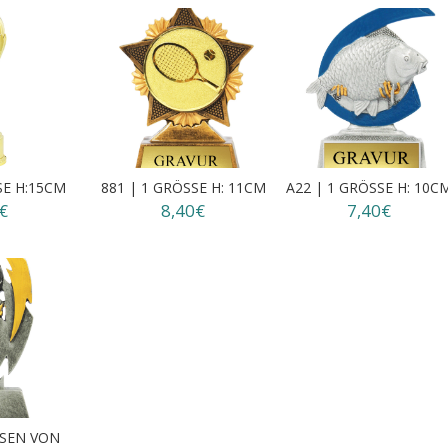
SE H:15CM
881 | 1 GRÖSSE H: 11CM
A22 | 1 GRÖSSE H: 10C
€
8,40€
7,40€
EN VON 1