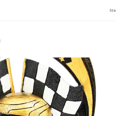
Sta
m