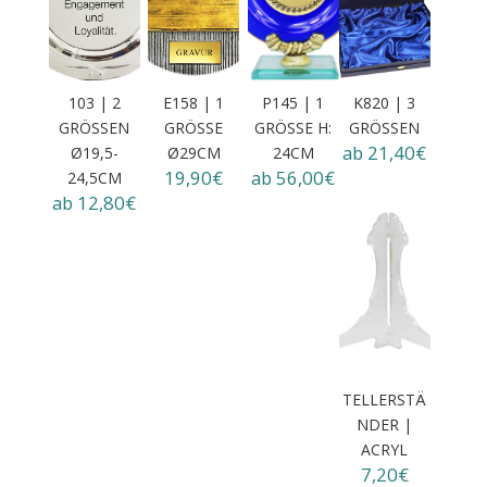
103 | 2
E158 | 1
P145 | 1
K820 | 3
GRÖSSEN Ø
GRÖSSE Ø
GRÖSSE H: 2
GRÖSSEN
ab 21,40€
19,5-2
29CM
4CM
19,90€
ab 56,00€
4,5CM
ab 12,80€
TELLERSTÄ
NDER |
ACRYL
7,20€