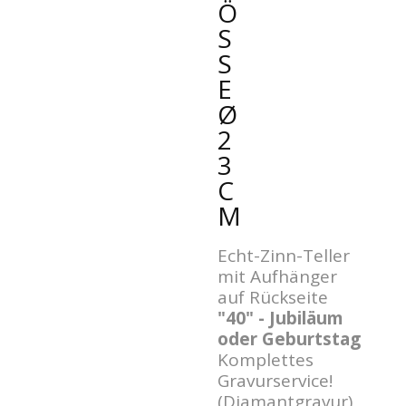
Ö
SS
E
Ø
2
3
C
M
Echt-Zinn-Teller
mit Aufhänger
auf Rückseite
"40" - Jubiläum
oder Geburtstag
Komplettes
Gravurservice!
(Diamantgravur)