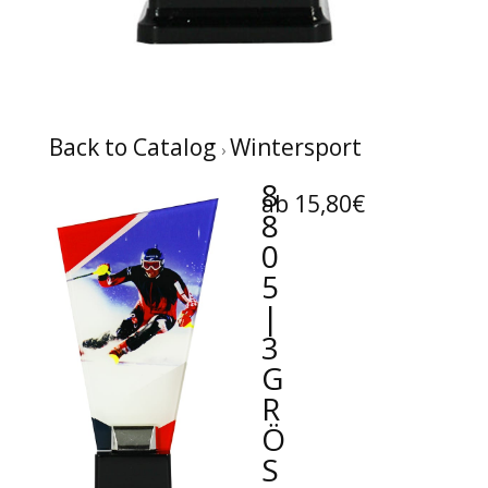
Back to Catalog
Wintersport
8
ab 15,80€
8
0
5
|
3
G
R
Ö
SS