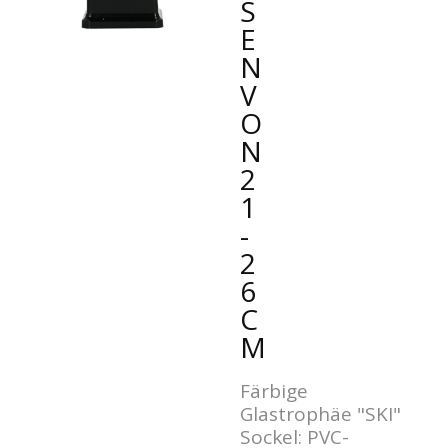
E
N
V
O
N
2
1
-
2
6
C
M
Färbige
Glastrophäe "SKI"
Sockel: PVC-