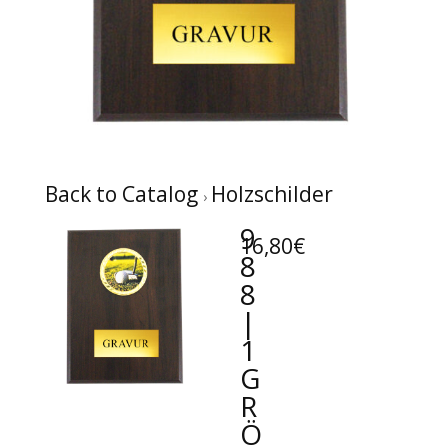
Back to Catalog
Holzschilder
9
16,80€
8
8
|
1
G
R
Ö