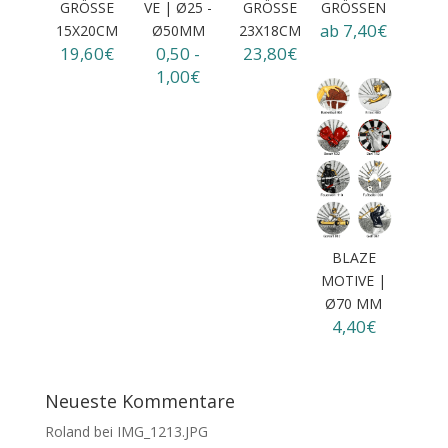
GRÖSSE 1
VE | Ø25 -
GRÖSSE 2
GRÖSSEN
ab 7,40€
5X20CM
Ø50MM
3X18CM
19,60€
0,50 -
23,80€
1,00€
BLAZE
MOTIVE |
Ø70 MM
4,40€
Neueste Kommentare
Roland
bei
IMG_1213.JPG