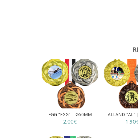
R
EGG "EGG" | Ø50MM
ALLAND "AL"
2,00€
1,90