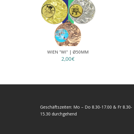
WIEN "WI" | Ø50MM
2,00€
Geschäftszeiten: Mo – Do 8.30-17.00 & Fr 8.30-
15.30 durchgehend