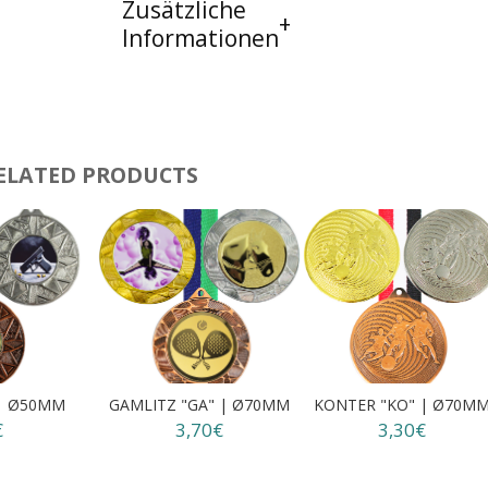
Zusätzliche
Informationen
ELATED PRODUCTS
 | Ø50MM
GAMLITZ "GA" | Ø70MM
KONTER "KO" | Ø70M
€
3,70€
3,30€