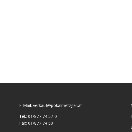
E-Mail:
verkauf@pokalmetzger.at
Tel.:
01/877 74 57-0
Fax:
01/877 74 50