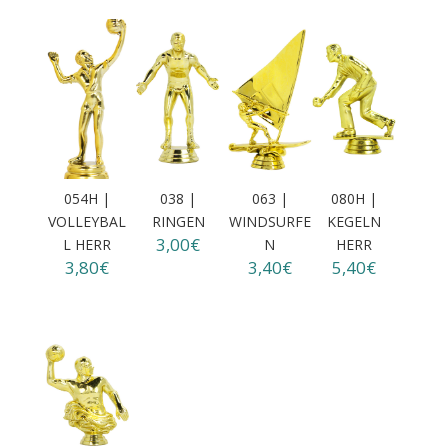
054H |
038 |
063 |
080H |
VOLLEYBAL
RINGEN
WINDSURFE
KEGELN
3,00€
L HERR
N
HERR
3,80€
3,40€
5,40€