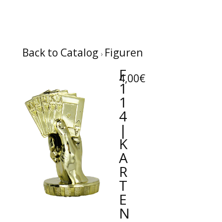
Back to Catalog
Figuren
F
4,00€
1
1
4
|
K
A
R
T
E
N