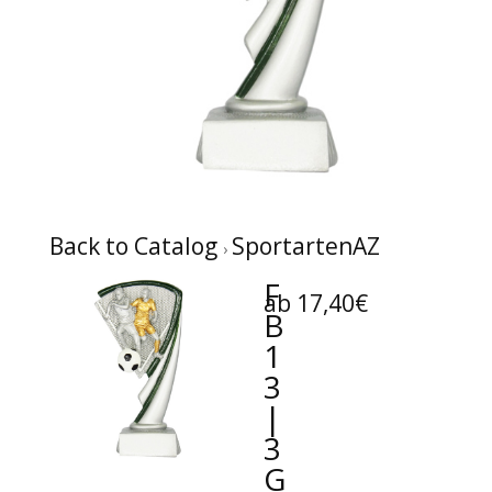
Back to Catalog
SportartenAZ
F
ab 17,40€
B
1
3
|
3
G