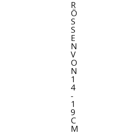
R
Ö
SS
E
N
V
O
N
1
4
-
1
9
C
M