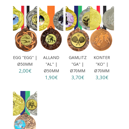
EGG "EGG" |
ALLAND
GAMLITZ
KONTER
Ø50MM
"AL" |
"GA" |
"KO" |
2,00€
Ø50MM
Ø70MM
Ø70MM
1,90€
3,70€
3,30€