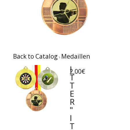
Back to Catalog
Medaillen
I
2,00€
T
T
E
R
"
I
T