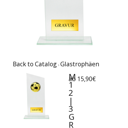
Back to Catalog
Glastrophäen
M
ab 15,90€
1
2
|
3
G
R