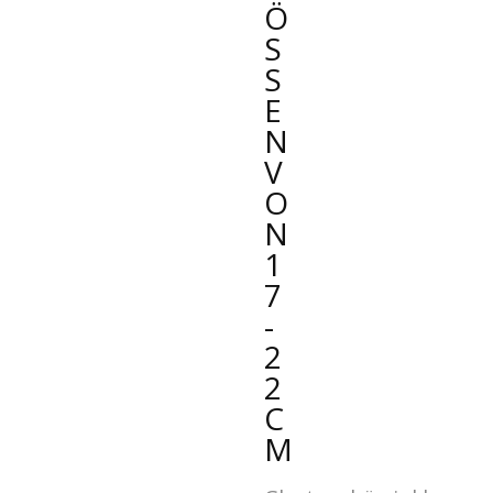
Ö
S
S
E
N
V
O
N
1
7
-
2
2
C
M