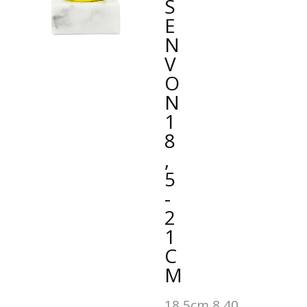
E
N
V
O
N
1
8
,
5
-
2
1
C
M
18,5cm 8,40