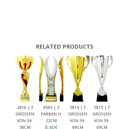
RELATED PRODUCTS
2816 | 3
6563 | 3
2814 | 5
2815 | 5
GRÖSSEN
FARBEN H:
GRÖSSEN V
GRÖSSEN V
VON 34-3
22CM
ON 59-6
ON 59-6
8,40€
6CM
9CM
9CM