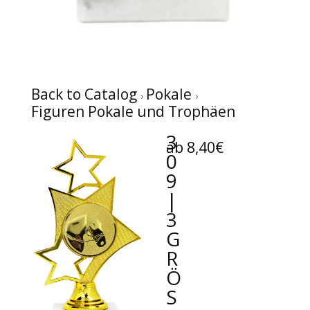
Back to Catalog
Pokale
Figuren Pokale und Trophäen
3
ab 8,40€
0
9
|
3
G
R
Ö
SS