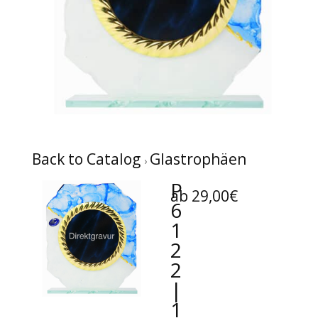
Back to Catalog
Glastrophäen
P
ab 29,00€
6
1
2
2
|
1