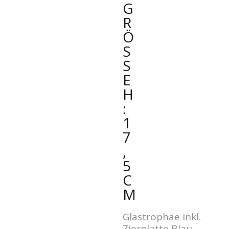
G
R
Ö
SS
E
H
:
1
7
,
5
C
M
Glastrophäe inkl.
Zierplatte Blau-