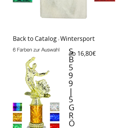
Back to Catalog
Wintersport
S
ab 16,80€
B
5
9
9
|
5
G
R
Ö