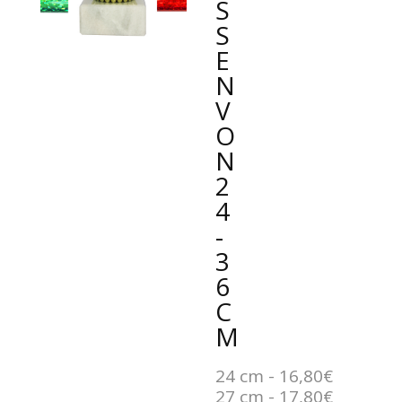
SS
E
N
V
O
N
2
4
-
3
6
C
M
24 cm - 16,80€
27 cm - 17,80€