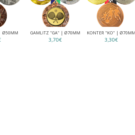
 | Ø50MM
GAMLITZ "GA" | Ø70MM
KONTER "KO" | Ø70M
€
3,70€
3,30€