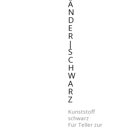
Ä
N
D
E
R
|
S
C
H
W
A
R
Z
Kunststoff
schwarz
Für Teller zur