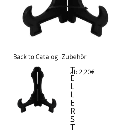
Back to Catalog
Zubehör
T
ab 2,20€
E
L
L
E
R
S
T