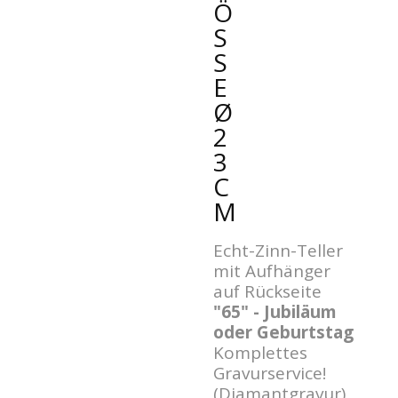
Ö
SS
E
Ø
2
3
C
M
Echt-Zinn-Teller
mit Aufhänger
auf Rückseite
"65" - Jubiläum
oder Geburtstag
Komplettes
Gravurservice!
(Diamantgravur)