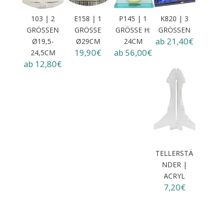
103 | 2
E158 | 1
P145 | 1
K820 | 3
GRÖSSEN Ø
GRÖSSE Ø
GRÖSSE H: 2
GRÖSSEN
ab 21,40€
19,5-2
29CM
4CM
19,90€
ab 56,00€
4,5CM
ab 12,80€
TELLERSTÄ
NDER |
ACRYL
7,20€