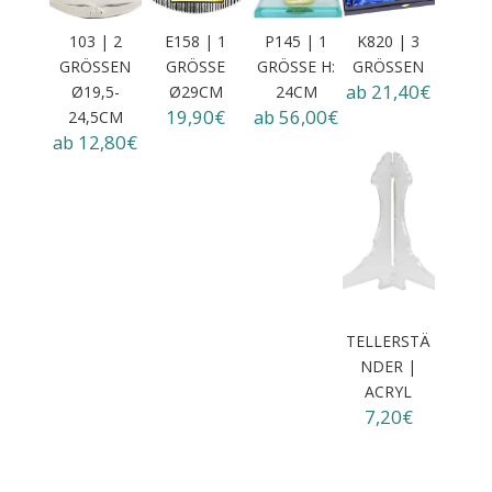
103 | 2
E158 | 1
P145 | 1
K820 | 3
GRÖSSEN Ø
GRÖSSE Ø
GRÖSSE H: 2
GRÖSSEN
ab 21,40€
19,5-2
29CM
4CM
19,90€
ab 56,00€
4,5CM
ab 12,80€
TELLERSTÄ
NDER |
ACRYL
7,20€