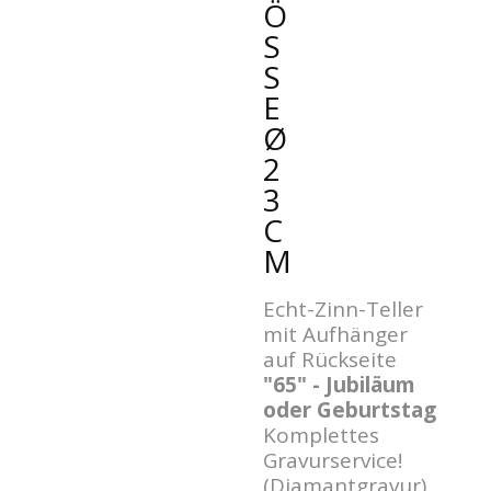
Ö
SS
E
Ø
2
3
C
M
Echt-Zinn-Teller
mit Aufhänger
auf Rückseite
"65" - Jubiläum
oder Geburtstag
Komplettes
Gravurservice!
(Diamantgravur)